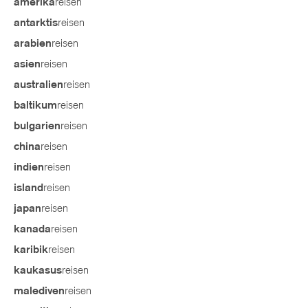
reisen
amerika
reisen
antarktis
reisen
arabien
reisen
asien
reisen
australien
reisen
baltikum
reisen
bulgarien
reisen
china
reisen
indien
reisen
island
reisen
japan
reisen
kanada
reisen
karibik
reisen
kaukasus
reisen
malediven