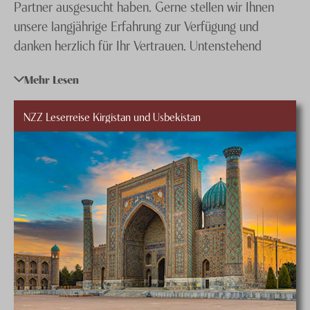
Partner ausgesucht haben. Gerne stellen wir Ihnen
Bulgarien
Knecht Gruppe
unsere langjährige Erfahrung zur Verfügung und
Moldawien
danken herzlich für Ihr Vertrauen. Untenstehend
AGB
unsere Bedingungen:
Ungarn
Impressum
Mehr Lesen
Kaukasus
Jobs
NZZ Leserreise Kirgistan und Usbekistan
Allgemeine Vertrags- und
Irland
Reisebedingungen knecht reisen ag
(deutsch)
Conditions génerales knecht reisen ag
(français)
Annullationskostenreglement
Gebührenreglement