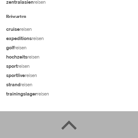
reisen
zentralasien
Reisearten
reisen
cruise
reisen
expeditions
reisen
golf
reisen
hochzeits
reisen
sport
reisen
sportlive
reisen
strand
reisen
trainingslager