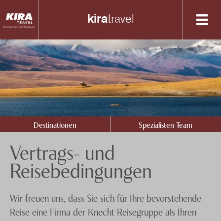
kira
travel
Destinationen
Spezialisten-Team
Schottland
Mongolei
+41 56 200 19 00
China
Anfrage senden
Destinationen
Spezialisten-Team
Zentralasien
Über uns
Vertrags- und
Baltikum
Feedback
knecht
reisen
Reisebedingungen
Polen
Events
Rumänien
Nachhaltigkeit
Wir freuen uns, dass Sie sich für Ihre bevorstehende
Reise eine Firma der Knecht Reisegruppe als Ihren
Tschechien
Datenschutz