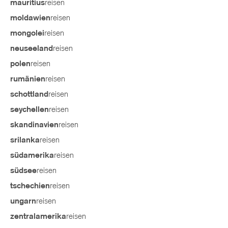
reisen
mauritius
reisen
moldawien
reisen
mongolei
reisen
neuseeland
reisen
polen
reisen
rumänien
reisen
schottland
reisen
seychellen
reisen
skandinavien
reisen
srilanka
reisen
südamerika
reisen
südsee
reisen
tschechien
reisen
ungarn
reisen
zentralamerika