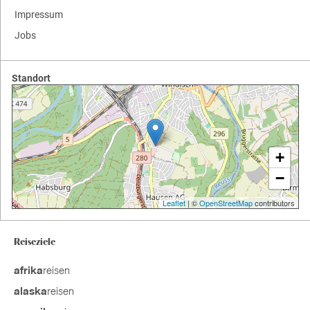
Impressum
Jobs
Standort
+
−
Leaflet
| ©
OpenStreetMap
contributors
Reiseziele
reisen
afrika
reisen
alaska