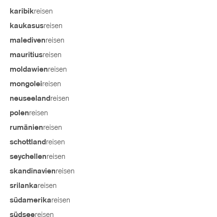
reisen
karibik
reisen
kaukasus
reisen
malediven
reisen
mauritius
reisen
moldawien
reisen
mongolei
reisen
neuseeland
reisen
polen
reisen
rumänien
reisen
schottland
reisen
seychellen
reisen
skandinavien
reisen
srilanka
reisen
südamerika
reisen
südsee