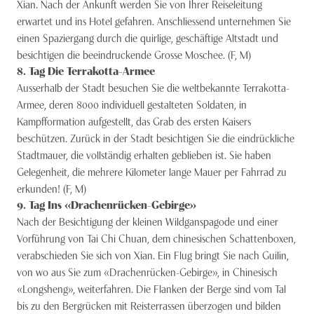
Xian. Nach der Ankunft werden Sie von Ihrer Reiseleitung
erwartet und ins Hotel gefahren. Anschliessend unternehmen Sie
einen Spaziergang durch die quirlige, geschäftige Altstadt und
besichtigen die beeindruckende Grosse Moschee. (F, M)
8
. Tag
Die Terrakotta-Armee
Ausserhalb der Stadt besuchen Sie die weltbekannte Terrakotta-
Armee, deren 8000 individuell gestalteten Soldaten, in
Kampfformation aufgestellt, das Grab des ersten Kaisers
beschützen. Zurück in der Stadt besichtigen Sie die eindrückliche
Stadtmauer, die vollständig erhalten geblieben ist. Sie haben
Gelegenheit, die mehrere Kilometer lange Mauer per Fahrrad zu
erkunden! (F, M)
9
. Tag
Ins «Drachenrücken-Gebirge»
Nach der Besichtigung der kleinen Wildganspagode und einer
Vorführung von Tai Chi Chuan, dem chinesischen Schattenboxen,
verabschieden Sie sich von Xian. Ein Flug bringt Sie nach Guilin,
von wo aus Sie zum «Drachenrücken-Gebirge», in Chinesisch
«Longsheng», weiterfahren. Die Flanken der Berge sind vom Tal
bis zu den Bergrücken mit Reisterrassen überzogen und bilden