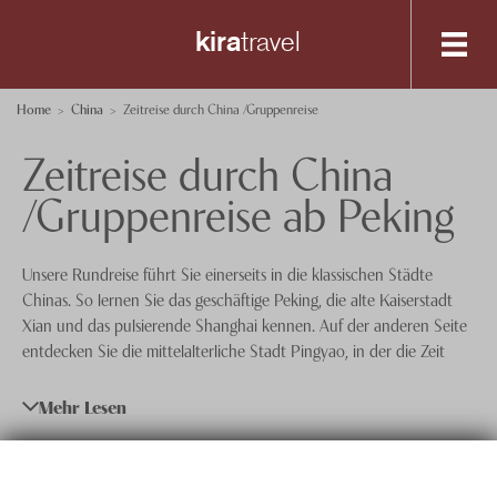
kira
travel
Destinationen
Home
China
Zeitreise durch China /Gruppenreise
Zeitreise durch China
Spezialisten-Team
Peking
/Gruppenreise ab Peking
Shanghai
+41 56 200 19 00
Anfrage senden
Unsere Rundreise führt Sie einerseits in die klassischen Städte
Über uns
Chinas. So lernen Sie das geschäftige Peking, die alte Kaiserstadt
Xian und das pulsierende Shanghai kennen. Auf der anderen Seite
Feedback
knecht
reisen
entdecken Sie die mittelalterliche Stadt Pingyao, in der die Zeit
stehen geblieben zu sein scheint. Doch auch die landschaftliche
Events
Vielseitigkeit und Schönheit des Reichs der Mitte kommt nicht zu
Mehr Lesen
kurz. So statten Sie den kunstvoll angelegten Reisterrassen des
Nachhaltigkeit
«Drachenrücken- Gebirges» einen ausgedehnten Besuch ab und
reisen durch die märchenhafte Karstlandschaft am Li-Fluss.
Datenschutz