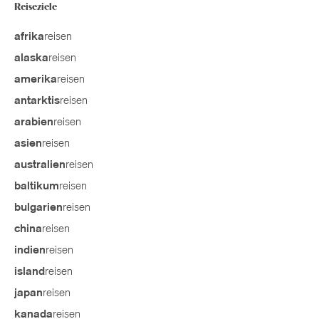
Reiseziele
reisen
afrika
reisen
alaska
reisen
amerika
reisen
antarktis
reisen
arabien
reisen
asien
reisen
australien
reisen
baltikum
reisen
bulgarien
reisen
china
reisen
indien
reisen
island
reisen
japan
reisen
kanada