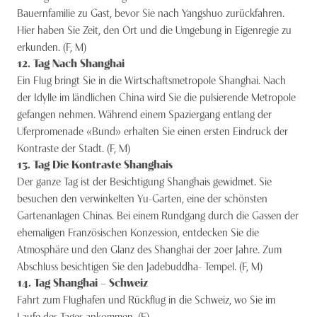
Bauernfamilie zu Gast, bevor Sie nach Yangshuo zurückfahren.
Hier haben Sie Zeit, den Ort und die Umgebung in Eigenregie zu
erkunden. (F, M)
12
. Tag
Nach Shanghai
Ein Flug bringt Sie in die Wirtschaftsmetropole Shanghai. Nach
der Idylle im ländlichen China wird Sie die pulsierende Metropole
gefangen nehmen. Während einem Spaziergang entlang der
Uferpromenade «Bund» erhalten Sie einen ersten Eindruck der
Kontraste der Stadt. (F, M)
13
. Tag
Die Kontraste Shanghais
Der ganze Tag ist der Besichtigung Shanghais gewidmet. Sie
besuchen den verwinkelten Yu-Garten, eine der schönsten
Gartenanlagen Chinas. Bei einem Rundgang durch die Gassen der
ehemaligen Französischen Konzession, entdecken Sie die
Atmosphäre und den Glanz des Shanghai der 20er Jahre. Zum
Abschluss besichtigen Sie den Jadebuddha- Tempel. (F, M)
14
. Tag
Shanghai – Schweiz
Fahrt zum Flughafen und Rückflug in die Schweiz, wo Sie im
Laufe des Tages ankommen. (F)