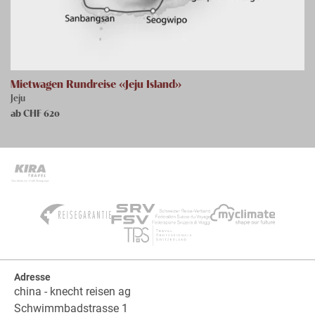
Mietwagen Rundreise «Jeju Island»
Jeju
ab CHF
620
Adresse
china - knecht reisen ag
Schwimmbadstrasse 1