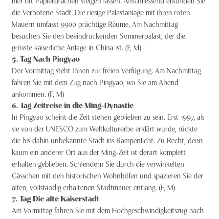
hier oft Papierdrachen steigen lassen. Anschliessend erkunden Sie
die Verbotene Stadt. Die riesige Palastanlage mit ihren roten
Mauern umfasst 9900 prächtige Räume. Am Nachmittag
besuchen Sie den beeindruckenden Sommerpalast, der die
grösste kaiserliche Anlage in China ist. (F, M)
5
. Tag
Nach Pingyao
Der Vormittag steht Ihnen zur freien Verfügung. Am Nachmittag
fahren Sie mit dem Zug nach Pingyao, wo Sie am Abend
ankommen. (F, M)
6
. Tag
Zeitreise in die Ming-Dynastie
In Pingyao scheint die Zeit stehen geblieben zu sein. Erst 1997, als
sie von der UNESCO zum Weltkulturerbe erklärt wurde, rückte
die bis dahin unbekannte Stadt ins Rampenlicht. Zu Recht, denn
kaum ein anderer Ort aus der Ming-Zeit ist derart komplett
erhalten geblieben. Schlendern Sie durch die verwinkelten
Gässchen mit den historischen Wohnhöfen und spazieren Sie der
alten, vollständig erhaltenen Stadtmauer entlang. (F, M)
7
. Tag
Die alte Kaiserstadt
Am Vormittag fahren Sie mit dem Hochgeschwindigkeitszug nach