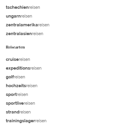
reisen
tschechien
reisen
ungarn
reisen
zentralamerika
reisen
zentralasien
Reisearten
reisen
cruise
reisen
expeditions
reisen
golf
reisen
hochzeits
reisen
sport
reisen
sportlive
reisen
strand
reisen
trainingslager