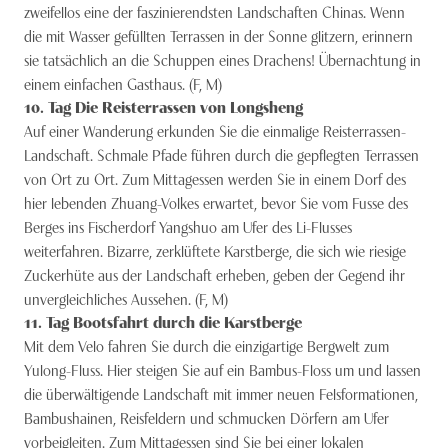
zweifellos eine der faszinierendsten Landschaften Chinas. Wenn
die mit Wasser gefüllten Terrassen in der Sonne glitzern, erinnern
sie tatsächlich an die Schuppen eines Drachens! Übernachtung in
einem einfachen Gasthaus. (F, M)
10
. Tag
Die Reisterrassen von Longsheng
Auf einer Wanderung erkunden Sie die einmalige Reisterrassen-
Landschaft. Schmale Pfade führen durch die gepflegten Terrassen
von Ort zu Ort. Zum Mittagessen werden Sie in einem Dorf des
hier lebenden Zhuang-Volkes erwartet, bevor Sie vom Fusse des
Berges ins Fischerdorf Yangshuo am Ufer des Li-Flusses
weiterfahren. Bizarre, zerklüftete Karstberge, die sich wie riesige
Zuckerhüte aus der Landschaft erheben, geben der Gegend ihr
unvergleichliches Aussehen. (F, M)
11
. Tag
Bootsfahrt durch die Karstberge
Mit dem Velo fahren Sie durch die einzigartige Bergwelt zum
Yulong-Fluss. Hier steigen Sie auf ein Bambus-Floss um und lassen
die überwältigende Landschaft mit immer neuen Felsformationen,
Bambushainen, Reisfeldern und schmucken Dörfern am Ufer
vorbeigleiten. Zum Mittagessen sind Sie bei einer lokalen