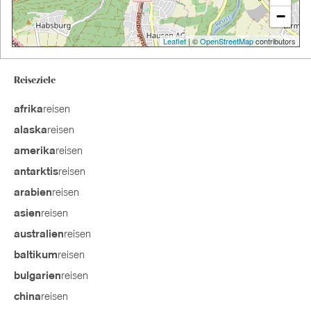
−
Leaflet
| ©
OpenStreetMap
contributors
Reiseziele
reisen
afrika
reisen
alaska
reisen
amerika
reisen
antarktis
reisen
arabien
reisen
asien
reisen
australien
reisen
baltikum
reisen
bulgarien
reisen
china