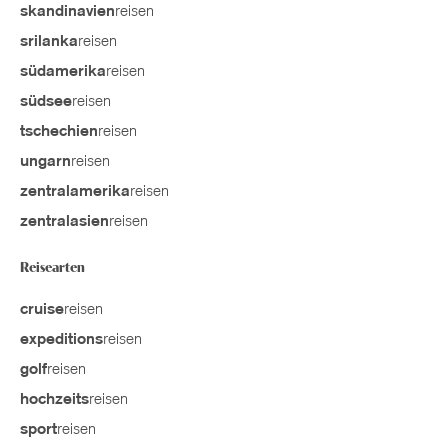
reisen
skandinavien
reisen
srilanka
reisen
südamerika
reisen
südsee
reisen
tschechien
reisen
ungarn
reisen
zentralamerika
reisen
zentralasien
Reisearten
reisen
cruise
reisen
expeditions
reisen
golf
reisen
hochzeits
reisen
sport