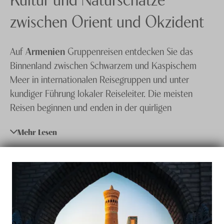
Knecht Gruppe
zwischen Orient und Okzident
AGB
Auf
Armenien
Gruppenreisen entdecken Sie das
Impressum
Binnenland zwischen Schwarzem und Kaspischem
Jobs
Meer in internationalen Reisegruppen und unter
kundiger Führung lokaler Reiseleiter. Die meisten
Reisen beginnen und enden in der quirligen
Hauptstadt
Eriwan
. Armenien ist noch weitgehend
Mehr Lesen
von Massentourismus verschont geblieben. Das Land
begeistert mit seiner
uralten Kultur
ebenso wie mit
den atemberaubenden
Gebirgslandschaften des
Kaukasus
. Der Nationalpark Sewansee im Nordosten
des Landes wird zu Recht als «Perle Armeniens»
bezeichnet. Die armenische Flora und Fauna sind
aussergewöhnlich vielfältig.