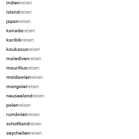
reisen
indien
reisen
island
reisen
japan
reisen
kanada
reisen
karibik
reisen
kaukasus
reisen
malediven
reisen
mauritius
reisen
moldawien
reisen
mongolei
reisen
neuseeland
reisen
polen
reisen
rumänien
reisen
schottland
reisen
seychellen