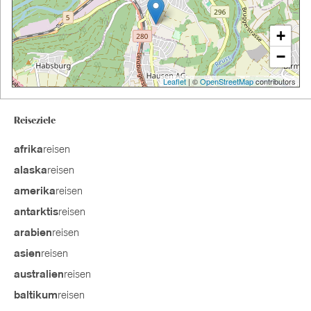
+
−
Leaflet
| ©
OpenStreetMap
contributors
Reiseziele
reisen
afrika
reisen
alaska
reisen
amerika
reisen
antarktis
reisen
arabien
reisen
asien
reisen
australien
reisen
baltikum