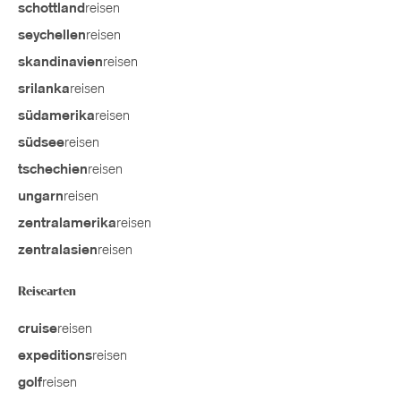
reisen
schottland
reisen
seychellen
reisen
skandinavien
reisen
srilanka
reisen
südamerika
reisen
südsee
reisen
tschechien
reisen
ungarn
reisen
zentralamerika
reisen
zentralasien
Reisearten
reisen
cruise
reisen
expeditions
reisen
golf