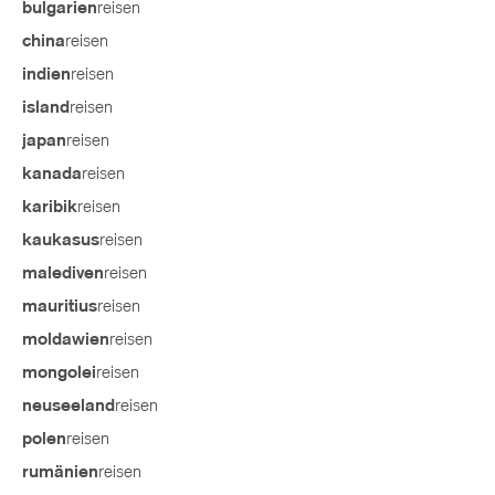
reisen
bulgarien
reisen
china
reisen
indien
reisen
island
reisen
japan
reisen
kanada
reisen
karibik
reisen
kaukasus
reisen
malediven
reisen
mauritius
reisen
moldawien
reisen
mongolei
reisen
neuseeland
reisen
polen
reisen
rumänien