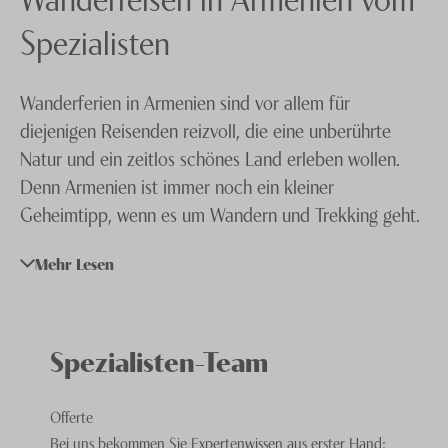
Knecht Gruppe
Spezialisten
AGB
Wanderferien in Armenien sind vor allem für
Impressum
diejenigen Reisenden reizvoll, die eine unberührte
Jobs
Natur und ein zeitlos schönes Land erleben wollen.
Denn Armenien ist immer noch ein kleiner
Geheimtipp, wenn es um Wandern und Trekking geht.
Das Land, das im Süden von
Georgien
und östlich
Mehr Lesen
der Türkei liegt, ist dabei von Mitteleuropa aus mit
dem Flugzeug leicht und schnell zu erreichen. Die
kurze Flugzeit sollte aber nicht täuschen, denn man
kommt nach der kurzen Reise in einem Land wie aus
Spezialisten-Team
einer anderen Welt an.
Offerte
Bei uns bekommen Sie Expertenwissen aus erster Hand: