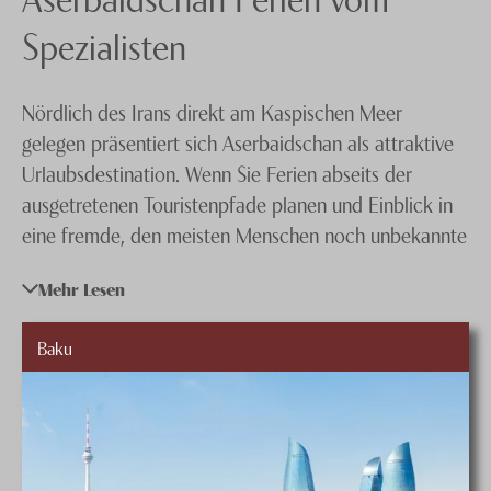
Knecht Gruppe
Spezialisten
AGB
Nördlich des Irans direkt am Kaspischen Meer
Impressum
gelegen präsentiert sich Aserbaidschan als attraktive
Jobs
Urlaubsdestination. Wenn Sie Ferien abseits der
ausgetretenen Touristenpfade planen und Einblick in
eine fremde, den meisten Menschen noch unbekannte
Welt gewinnen möchten, empfiehlt sich eine Reise
Mehr Lesen
nach Aserbaidschan. Es sind das exotische Flair und
die einzigartigen Naturschönheiten, die
Baku
Ascherbaidschan touristisch so interessant machen.
Die pulsierende Hauptstadt Baku gefällt durch ihre
eindrucksvollen Sehenswürdigkeiten und die als