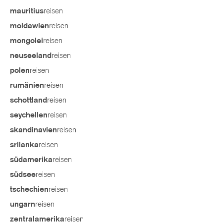
reisen
mauritius
reisen
moldawien
reisen
mongolei
reisen
neuseeland
reisen
polen
reisen
rumänien
reisen
schottland
reisen
seychellen
reisen
skandinavien
reisen
srilanka
reisen
südamerika
reisen
südsee
reisen
tschechien
reisen
ungarn
reisen
zentralamerika