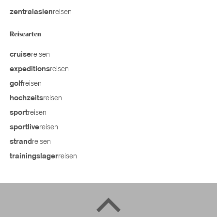
reisen
zentralasien
Reisearten
reisen
cruise
reisen
expeditions
reisen
golf
reisen
hochzeits
reisen
sport
reisen
sportlive
reisen
strand
reisen
trainingslager