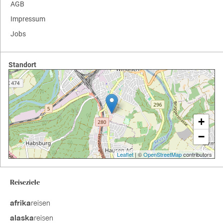
AGB
Impressum
Jobs
Standort
+
−
Leaflet
| ©
OpenStreetMap
contributors
Reiseziele
reisen
afrika
reisen
alaska