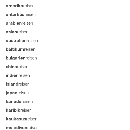
reisen
amerika
reisen
antarktis
reisen
arabien
reisen
asien
reisen
australien
reisen
baltikum
reisen
bulgarien
reisen
china
reisen
indien
reisen
island
reisen
japan
reisen
kanada
reisen
karibik
reisen
kaukasus
reisen
malediven