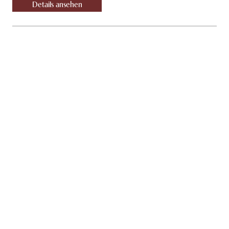
Details ansehen
11
Tage