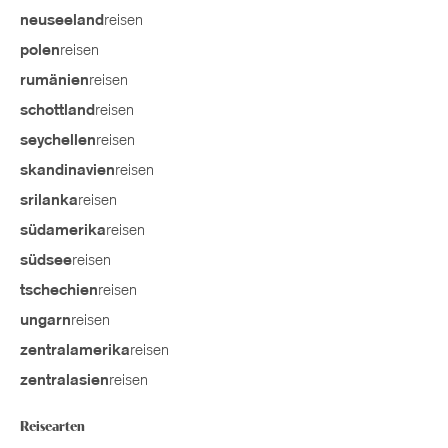
reisen
neuseeland
reisen
polen
reisen
rumänien
reisen
schottland
reisen
seychellen
reisen
skandinavien
reisen
srilanka
reisen
südamerika
reisen
südsee
reisen
tschechien
reisen
ungarn
reisen
zentralamerika
reisen
zentralasien
Reisearten