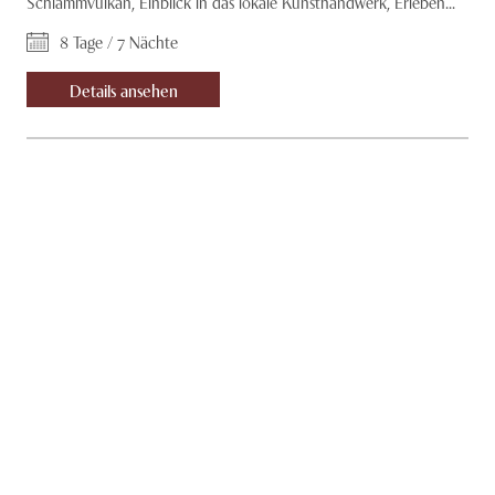
Schlammvulkan, Einblick in das lokale Kunsthandwerk, Erleben...
8 Tage / 7 Nächte
Details ansehen
14
Tage