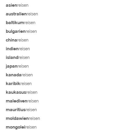
reisen
asien
reisen
australien
reisen
baltikum
reisen
bulgarien
reisen
china
reisen
indien
reisen
island
reisen
japan
reisen
kanada
reisen
karibik
reisen
kaukasus
reisen
malediven
reisen
mauritius
reisen
moldawien
reisen
mongolei