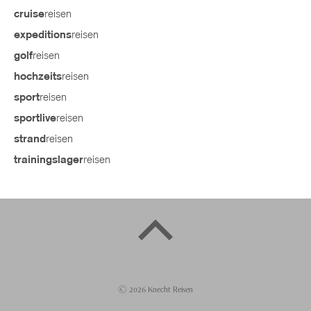
reisen
cruise
reisen
expeditions
reisen
golf
reisen
hochzeits
reisen
sport
reisen
sportlive
reisen
strand
reisen
trainingslager
©
2026
Knecht Reisen