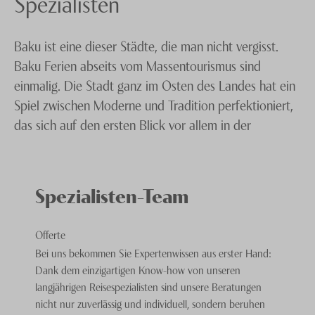
Spezialisten
Knecht Gruppe
Baku ist eine dieser Städte, die man nicht vergisst.
AGB
Baku Ferien abseits vom Massentourismus sind
Impressum
einmalig. Die Stadt ganz im Osten des Landes hat ein
Spiel zwischen Moderne und Tradition perfektioniert,
Jobs
das sich auf den ersten Blick vor allem in der
Architektur ausdrückt. Da sind beispielsweise die
modernen gläsernen Türme, die das Stadtbild heute
prägen und in Form von Flammen gestaltet wurden.
Spezialisten-Team
Sie lassen den Blick auf sozialistische Bauten
schweifen.
Offerte
Bei uns bekommen Sie Expertenwissen aus erster Hand:
Wer weiter schaut, der findet in der historischen
Dank dem einzigartigen Know-how von unseren
langjährigen Reisespezialisten sind unsere Beratungen
Altstadt, die seit dem Jahr 2000 UNESCO
nicht nur zuverlässig und individuell, sondern beruhen
Weltkulturerbe ist, uralte Mauern, Paläste und