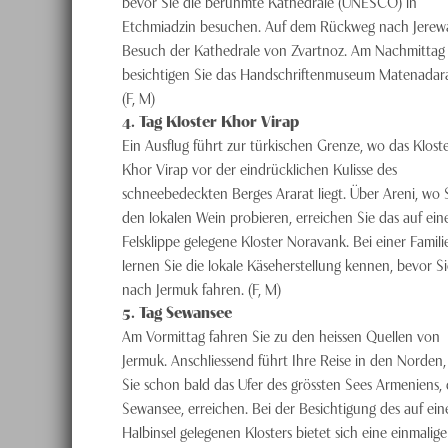
bevor Sie die berühmte Kathedrale (UNESCO) in
Etchmiadzin besuchen. Auf dem Rückweg nach Jerew
Besuch der Kathedrale von Zvartnoz. Am Nachmittag
besichtigen Sie das Handschriftenmuseum Matenadar
(F, M)
4
. Tag
Kloster Khor Virap
Ein Ausflug führt zur türkischen Grenze, wo das Klost
Khor Virap vor der eindrücklichen Kulisse des
schneebedeckten Berges Ararat liegt. Über Areni, wo 
den lokalen Wein probieren, erreichen Sie das auf ein
Felsklippe gelegene Kloster Noravank. Bei einer Famili
lernen Sie die lokale Käseherstellung kennen, bevor Si
nach Jermuk fahren. (F, M)
5
. Tag
Sewansee
Am Vormittag fahren Sie zu den heissen Quellen von
Jermuk. Anschliessend führt Ihre Reise in den Norden
Sie schon bald das Ufer des grössten Sees Armeniens,
Sewansee, erreichen. Bei der Besichtigung des auf ein
Halbinsel gelegenen Klosters bietet sich eine einmalige