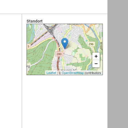
Standort
+
−
Leaflet
| ©
OpenStreetMap
contributors