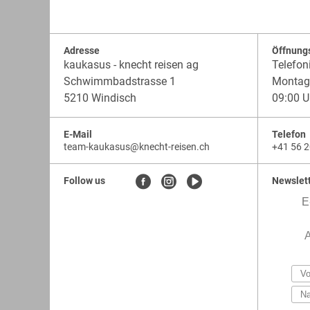
Adresse
Öffnung
kaukasus - knecht reisen ag
Telefon
Schwimmbadstrasse 1
Montag 
5210 Windisch
09:00 U
E-Mail
Telefon
team-kaukasus
@
knecht-reisen.ch
+41 56 2
knecht-
.
knecht-
reisen.ch
.
reisen.ch.team-
Follow us
Newslet
kaukasus