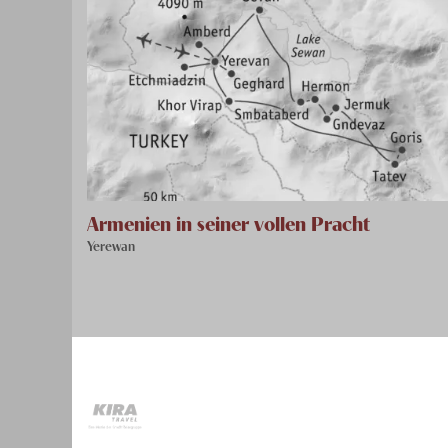
Armenien in seiner vollen Pracht
Yerewan