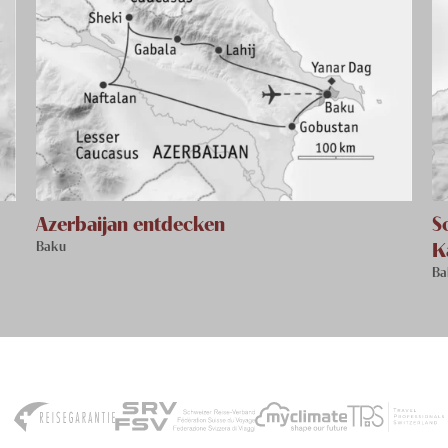
Azerbaijan entdecken
S
K
Baku
Ba