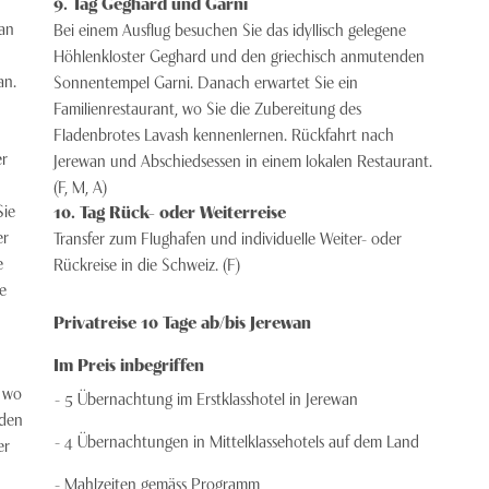
9
. Tag
Geghard und Garni
an
Bei einem Ausflug besuchen Sie das idyllisch gelegene
Höhlenkloster Geghard und den griechisch anmutenden
an.
Sonnentempel Garni. Danach erwartet Sie ein
Familienrestaurant, wo Sie die Zubereitung des
Fladenbrotes Lavash kennenlernen. Rückfahrt nach
er
Jerewan und Abschiedsessen in einem lokalen Restaurant.
(F, M, A)
Sie
10
. Tag
Rück- oder Weiterreise
er
Transfer zum Flughafen und individuelle Weiter- oder
e
Rückreise in die Schweiz. (F)
e
Privatreise 10 Tage ab/bis Jerewan
Im Preis inbegriffen
, wo
5 Übernachtung im Erstklasshotel in Jerewan
 den
4 Übernachtungen in Mittelklassehotels auf dem Land
er
Mahlzeiten gemäss Programm