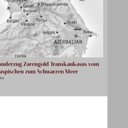
onderzug Zarengold Transkaukasus vom
aspischen zum Schwarzen Meer
ku