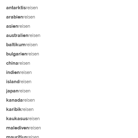
reisen
antarktis
reisen
arabien
reisen
asien
reisen
australien
reisen
baltikum
reisen
bulgarien
reisen
china
reisen
indien
reisen
island
reisen
japan
reisen
kanada
reisen
karibik
reisen
kaukasus
reisen
malediven
reisen
mauritius