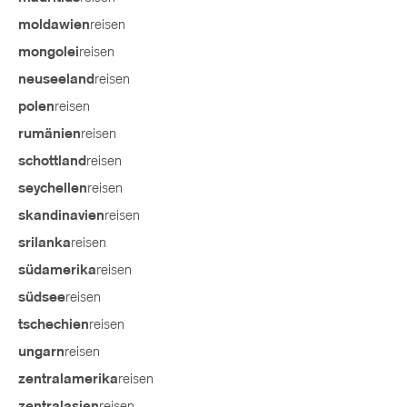
reisen
moldawien
reisen
mongolei
reisen
neuseeland
reisen
polen
reisen
rumänien
reisen
schottland
reisen
seychellen
reisen
skandinavien
reisen
srilanka
reisen
südamerika
reisen
südsee
reisen
tschechien
reisen
ungarn
reisen
zentralamerika