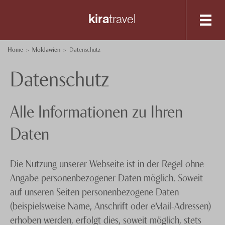
kira
travel
Destinationen
Home
Moldawien
Datenschutz
Datenschutz
Spezialisten-Team
Chrisinau
+41 56 200 19 00
Alle Informationen zu Ihren
Anfrage senden
Daten
Über uns
Feedback
knecht
reisen
Die Nutzung unserer Webseite ist in der Regel ohne
Events
Angabe personenbezogener Daten möglich. Soweit
auf unseren Seiten personenbezogene Daten
Nachhaltigkeit
(beispielsweise Name, Anschrift oder eMail-Adressen)
Datenschutz
erhoben werden, erfolgt dies, soweit möglich, stets