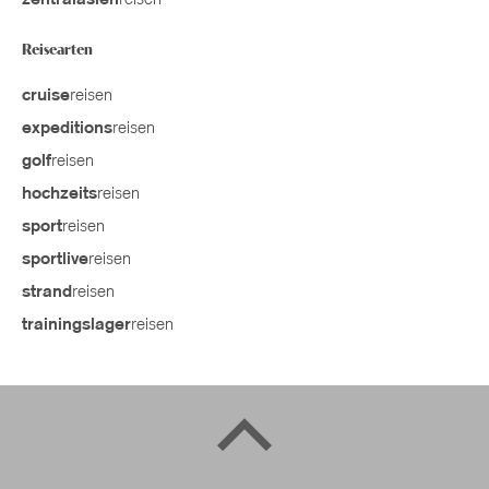
reisen
zentralasien
Reisearten
reisen
cruise
reisen
expeditions
reisen
golf
reisen
hochzeits
reisen
sport
reisen
sportlive
reisen
strand
reisen
trainingslager