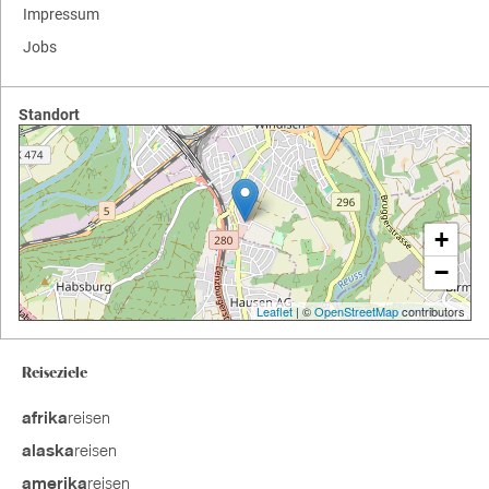
Impressum
Jobs
Standort
+
−
Leaflet
| ©
OpenStreetMap
contributors
Reiseziele
reisen
afrika
reisen
alaska
reisen
amerika