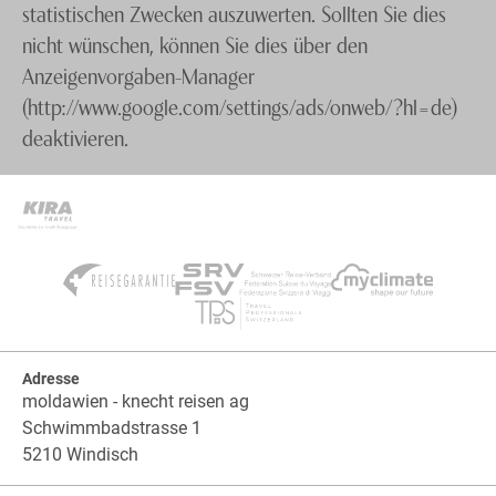
statistischen Zwecken auszuwerten. Sollten Sie dies
nicht wünschen, können Sie dies über den
Anzeigenvorgaben-Manager
(http://www.google.com/settings/ads/onweb/?hl=de)
deaktivieren.
Adresse
moldawien - knecht reisen ag
Schwimmbadstrasse 1
5210 Windisch