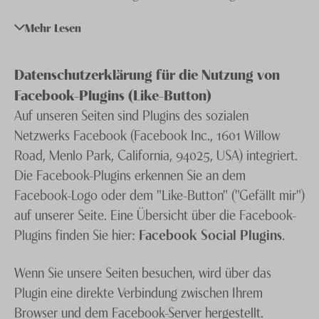
auf freiwilliger Basis. Diese Daten werden ohne Ihre
Knecht Gruppe
Mehr Lesen
ausdrückliche Zustimmung nicht an Dritte
AGB
weitergegeben. Wir weisen darauf hin, dass die
Datenübertragung im Internet (z. B. bei der
Datenschutzerklärung für die Nutzung von
Impressum
Kommunikation per E-Mail) Sicherheitslücken
Facebook-Plugins (Like-Button)
Jobs
aufweisen kann. Ein lückenloser Schutz der Daten vor
Auf unseren Seiten sind Plugins des sozialen
dem Zugriff durch Dritte ist nicht möglich.
Netzwerks Facebook (Facebook Inc., 1601 Willow
Road, Menlo Park, California, 94025, USA) integriert.
Die Facebook-Plugins erkennen Sie an dem
Der Nutzung von im Rahmen der Impressumspflicht
Facebook-Logo oder dem "Like-Button" ("Gefällt mir")
veröffentlichten Kontaktdaten durch Dritte zur
auf unserer Seite. Eine Übersicht über die Facebook-
Übersendung von nicht ausdrücklich angeforderter
Plugins finden Sie hier:
Facebook Social Plugins
.
Werbung und Informationsmaterialien wird hiermit
ausdrücklich widersprochen. Die Betreiber der Seiten
Wenn Sie unsere Seiten besuchen, wird über das
behalten sich ausdrücklich rechtliche Schritte im Falle
Plugin eine direkte Verbindung zwischen Ihrem
der unverlangten Zusendung von Werbeinformationen,
Browser und dem Facebook-Server hergestellt.
etwa durch Spam-Mails, vor.