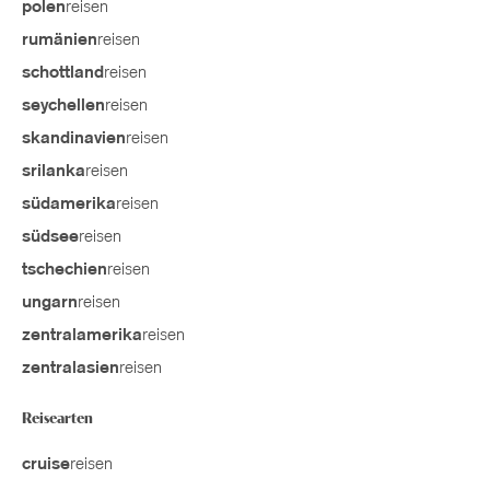
reisen
polen
reisen
rumänien
reisen
schottland
reisen
seychellen
reisen
skandinavien
reisen
srilanka
reisen
südamerika
reisen
südsee
reisen
tschechien
reisen
ungarn
reisen
zentralamerika
reisen
zentralasien
Reisearten
reisen
cruise