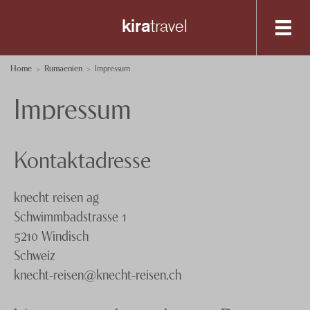
kira
travel
Destinationen
Home
Rumaenien
Impressum
Impressum
Spezialisten-Team
Bukarest
+41 56 200 19 00
Kontaktadresse
Anfrage senden
Über uns
knecht reisen ag
Feedback
Schwimmbadstrasse 1
knecht
reisen
5210 Windisch
Events
Schweiz
Nachhaltigkeit
knecht-reisen@knecht-reisen.ch
Datenschutz