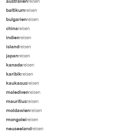
reisen
australien
reisen
baltikum
reisen
bulgarien
reisen
china
reisen
indien
reisen
island
reisen
japan
reisen
kanada
reisen
karibik
reisen
kaukasus
reisen
malediven
reisen
mauritius
reisen
moldawien
reisen
mongolei
reisen
neuseeland