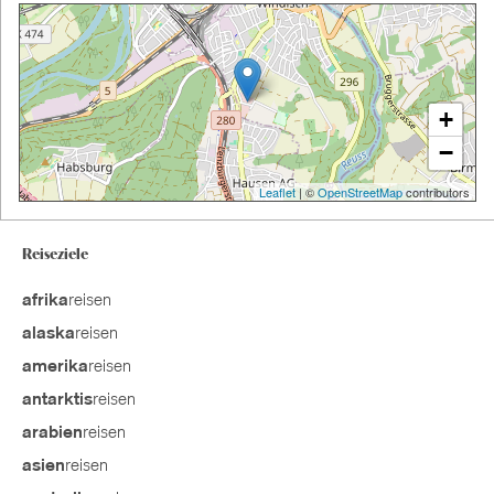
+
−
Leaflet
| ©
OpenStreetMap
contributors
Reiseziele
reisen
afrika
reisen
alaska
reisen
amerika
reisen
antarktis
reisen
arabien
reisen
asien