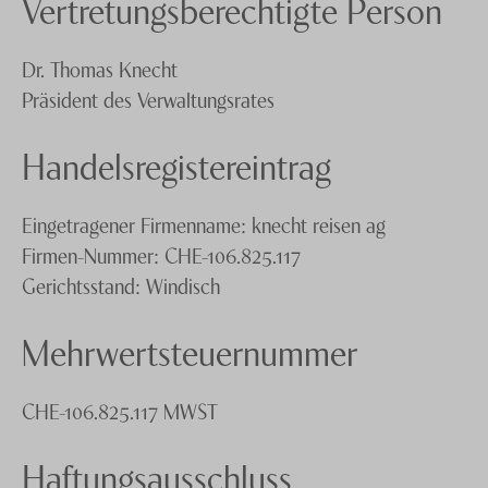
Vertretungsberechtigte Person
Knecht Gruppe
Dr. Thomas Knecht
AGB
Präsident des Verwaltungsrates
Impressum
Handelsregistereintrag
Jobs
Eingetragener Firmenname: knecht reisen ag
Firmen-Nummer: CHE-106.825.117
Gerichtsstand: Windisch
Mehrwertsteuernummer
CHE-106.825.117 MWST
Haftungsausschluss