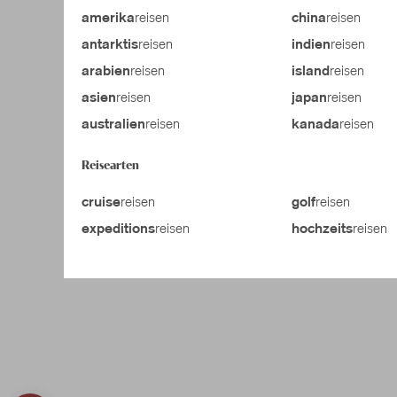
reisen
reisen
amerika
china
reisen
reisen
antarktis
indien
reisen
reisen
arabien
island
reisen
reisen
asien
japan
reisen
reisen
australien
kanada
Reisearten
reisen
reisen
cruise
golf
reisen
reisen
expeditions
hochzeits