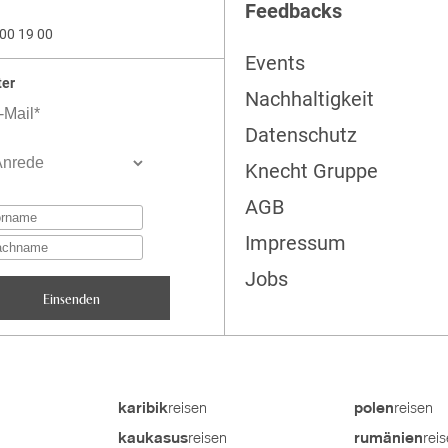
Feedbacks
00 19 00
Events
ter
Nachhaltigkeit
Datenschutz
Knecht Gruppe
AGB
Impressum
Jobs
reisen
reisen
karibik
polen
reisen
rei
kaukasus
rumänien