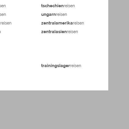
isen
reisen
tschechien
isen
reisen
ungarn
reisen
reisen
n
zentralamerika
n
reisen
zentralasien
reisen
trainingslager