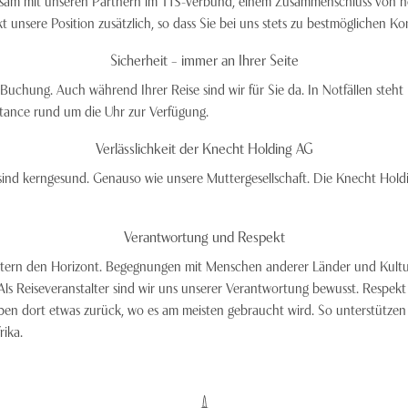
sam mit unseren Partnern im TTS-Verbund, einem Zusammenschluss von hoc
 unsere Position zusätzlich, so dass Sie bei uns stets zu bestmöglichen 
Sicherheit – immer an Ihrer Seite
Buchung. Auch während Ihrer Reise sind wir für Sie da. In Notfällen steht 
stance rund um die Uhr zur Verfügung.
Verlässlichkeit der Knecht Holding AG
ind kerngesund. Genauso wie unsere Muttergesellschaft. Die Knecht Holdi
Verantwortung und Respekt
itern den Horizont. Begegnungen mit Menschen anderer Länder und Kultu
ls Reiseveranstalter sind wir uns unserer Verantwortung bewusst. Respekt
ben dort etwas zurück, wo es am meisten gebraucht wird. So unterstützen 
rika.