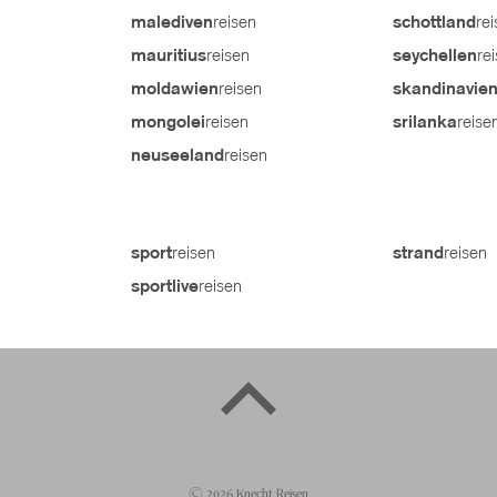
reisen
re
malediven
schottland
reisen
re
mauritius
seychellen
reisen
moldawien
skandinavie
reisen
reise
mongolei
srilanka
reisen
neuseeland
reisen
reisen
sport
strand
reisen
sportlive
©
2026
Knecht Reisen