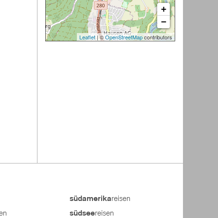
+
−
Leaflet
| ©
OpenStreetMap
contributors
reisen
südamerika
sen
reisen
südsee