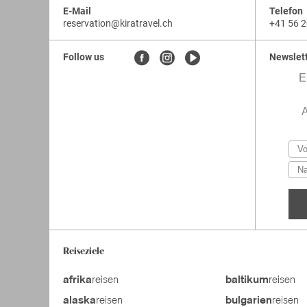
E-Mail
Telefon
reservation
@
kiratravel.ch
+41 56 2
kiratravel.ch
.
.
kiratravel.ch.reservation
Follow us
Newslet
Reiseziele
reisen
reisen
afrika
baltikum
reisen
reisen
alaska
bulgarien