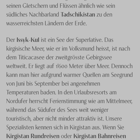
sich von unseren
Spezialisten
beraten, die Ihnen
seinen Gletschern und Flüssen ähnlich wie sein
gerne auch ein unverbindliches Angebot unterbreiten.
südliches Nachbarland
Tadschikistan
zu den
wasserreichsten Ländern der Erde.
Der
Issyk-Kul
ist ein See der Superlative. Das
kirgisische Meer, wie er im Volksmund heisst, ist nach
dem Titicacasee der zweitgrösste Gebirgssee
weltweit. Er liegt auf 1'600 Meter über Meer. Dennoch
kann man hier aufgrund warmer Quellen am Seegrund
von Juni bis September bei angenehmen
Temperaturen baden. In den Urlaubsresorts am
Nordufer herrscht Ferienstimmung wie am Mittelmeer,
während das Südufer des Sees weit weniger
touristisch, aber nicht minder attraktiv ist. Unsere
Spezialisten kennen sich in Kirgistan aus. Wenn Sie
Kirgistan Rundreisen
oder
Kirgistan Bahnreisen