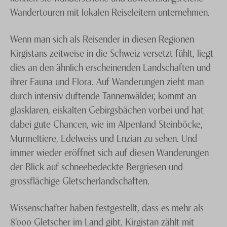
Pamir sowie dem Tienschan Gebirge, zwei wahrhafte
Wandertouren mit lokalen Reiseleitern unternehmen.
Bergsteiger-Eldorados. Zwar ist die Infrastruktur in
einigen Regionen noch ausbaufähig.
Wenn man sich als Reisender in diesen Regionen
Kirgistans zeitweise in die Schweiz versetzt fühlt, liegt
dies an den ähnlich erscheinenden Landschaften und
Aber dieses ursprüngliche Land der Nomaden mit
ihrer Fauna und Flora. Auf Wanderungen zieht man
ihrer traditionellen Lebensweise, welche die Menschen
durch intensiv duftende Tannenwälder, kommt an
insbesondere seit der Unabhängigkeit des Landes
glasklaren, eiskalten Gebirgsbächen vorbei und hat
Anfang der 1990er-Jahre wiederaufleben liessen,
dabei gute Chancen, wie im Alpenland Steinböcke,
begeistert zunehmend Reisende aus aller Welt.
Murmeltiere, Edelweiss und Enzian zu sehen. Und
immer wieder eröffnet sich auf diesen Wanderungen
Wenn Sie Kirgistan schon immer auf einem durch
der Blick auf schneebedeckte Bergriesen und
lokale Reiseleiter geführten Trekking, dem Rücken
grossflächige Gletscherlandschaften.
robuster Pferde oder bei einer Übernachtung in
Jurten
bei Nomadenvölkern erleben wollten, sind
Wissenschafter haben festgestellt, dass es mehr als
Kirgistan Aktivferien das Richtige für Sie. Lassen Sie
8'000 Gletscher im Land gibt. Kirgistan zählt mit