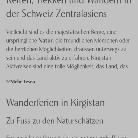
Knecht Gruppe
der Schweiz Zentralasiens
AGB
Vielleicht sind es die majestätischen Berge, eine
Impressum
ursprüngliche
Natur
, die freundlichen Menschen oder
Jobs
die herrlichen Möglichkeiten, draussen unterwegs zu
sein und das Land aktiv zu erfahren. Kirgistan
Aktivreisen sind eine tolle Möglichkeit, das Land, das
auch die ‘Schweiz Zentralasiens’ genannt wird, intensiv
Mehr Lesen
und nachhaltig kennenzulernen. Kirgistan ist spärlich
besiedelt: Knapp sechseinhalb Millionen Menschen
Wanderferien in Kirgistan
bewohnen dieses zentralasiatische Naturparadies.
Zu Fuss zu den Naturschätzen
Hier haben die Menschen und Touristen Platz zur
Verfügung: Das Land bedeckt die fünffache Fläche
Erstaunliche 94 Prozent der gesamten Landesfläche