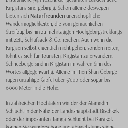
der Schweiz und ist geprägt von imposanten
Kirgistans sind gebirgig. Schon alleine deswegen
Bergwelten, hochaufragenden Gipfeln, unermesslichen
bieten sich
Naturfreunden
unerschöpfliche
Gletscherlandschaften, hochalpinen Ebenen und
Wandermöglichkeiten, die vom gemächlichen
tiefgefurchten Canyons. Im Durchschnitt liegt
Streifzug bis hin zu mehrtägigen Hochgebirgstrekkings
Kirgistan auf mehr als 2'500 Meter über Meer,
mit Zelt, Schlafsack & Co. reichen. Auch wenn die
Dutzende Bergketten ragen allerdings gegen den
Kirgisen selbst eigentlich nicht gehen, sondern reiten,
Himmel.
lohnt es sich für Touristen, Kirgistan zu erwandern.
Schneeberge sind in Kirgistan im wahren Sinn des
Der imposanteste Gipfel von allen ist der Dschengisch
Wortes allgegenwärtig. Alleine im Tien Shan Gebirge
Tschokusu, mit 7'439 Metern der höchste Berg
ragen unzählige Gipfel über 5'000 oder sogar bis
Kirgistans. Es verwundert nicht, dass Kirgistan ein
6'000 Meter in die Höhe.
zunehmend populäres Reiseland ist – auch bei
Schweizer Trekking- und Naturfreunden.
In zahlreichen Hochtälern wie der der Alamedin
Abenteuerlustige zieht die Einsamkeit in der Weite der
Schlucht in der Nähe der Landeshauptstadt Bischkek
kirgisischen Natur weitab vom Touristenstrom an. Wer
oder der imposanten Tamga Schlucht bei Karakol,
alpine Herausforderungen sucht, findet diese im
können Sie wunderschöne und abwechslungsreiche