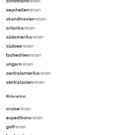
reisen
schottland
reisen
seychellen
reisen
skandinavien
reisen
srilanka
reisen
südamerika
reisen
südsee
reisen
tschechien
reisen
ungarn
reisen
zentralamerika
reisen
zentralasien
Reisearten
reisen
cruise
reisen
expeditions
reisen
golf