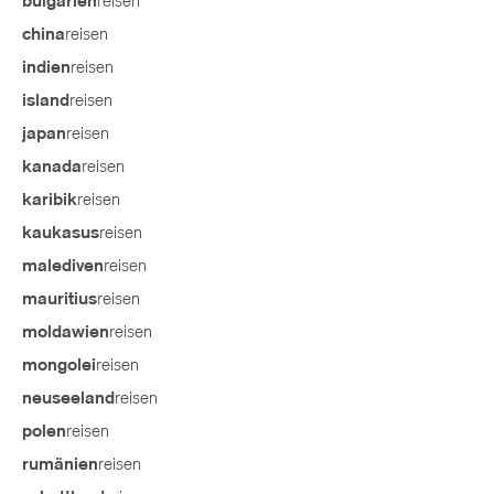
reisen
bulgarien
reisen
china
reisen
indien
reisen
island
reisen
japan
reisen
kanada
reisen
karibik
reisen
kaukasus
reisen
malediven
reisen
mauritius
reisen
moldawien
reisen
mongolei
reisen
neuseeland
reisen
polen
reisen
rumänien