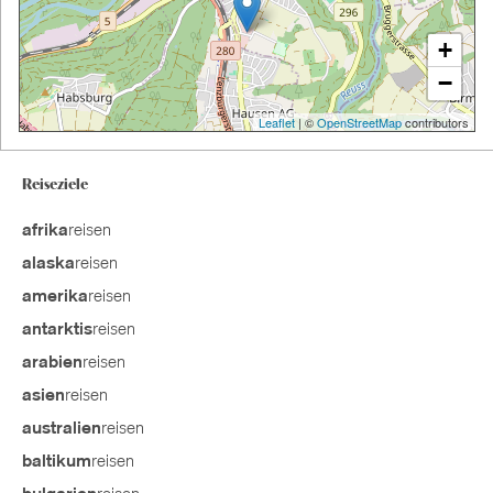
+
−
Leaflet
| ©
OpenStreetMap
contributors
Reiseziele
reisen
afrika
reisen
alaska
reisen
amerika
reisen
antarktis
reisen
arabien
reisen
asien
reisen
australien
reisen
baltikum