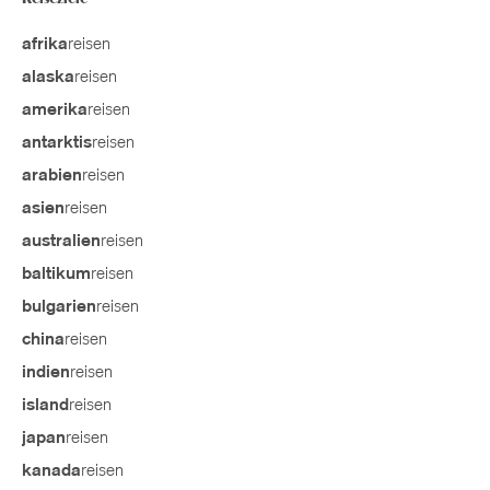
reisen
afrika
reisen
alaska
reisen
amerika
reisen
antarktis
reisen
arabien
reisen
asien
reisen
australien
reisen
baltikum
reisen
bulgarien
reisen
china
reisen
indien
reisen
island
reisen
japan
reisen
kanada