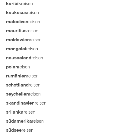
reisen
karibik
reisen
kaukasus
reisen
malediven
reisen
mauritius
reisen
moldawien
reisen
mongolei
reisen
neuseeland
reisen
polen
reisen
rumänien
reisen
schottland
reisen
seychellen
reisen
skandinavien
reisen
srilanka
reisen
südamerika
reisen
südsee