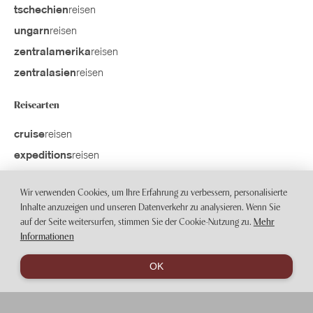
reisen
tschechien
reisen
ungarn
reisen
zentralamerika
reisen
zentralasien
Reisearten
reisen
cruise
reisen
expeditions
reisen
golf
Wir verwenden Cookies, um Ihre Erfahrung zu verbessern, personalisierte
reisen
hochzeits
Inhalte anzuzeigen und unseren Datenverkehr zu analysieren. Wenn Sie
reisen
sport
auf der Seite weitersurfen, stimmen Sie der Cookie-Nutzung zu.
Mehr
Informationen
reisen
sportlive
reisen
strand
OK
reisen
trainingslager