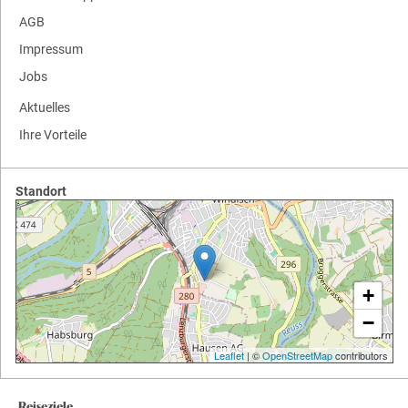
AGB
Impressum
Jobs
Aktuelles
Ihre Vorteile
Standort
+
−
Leaflet
| ©
OpenStreetMap
contributors
Reiseziele