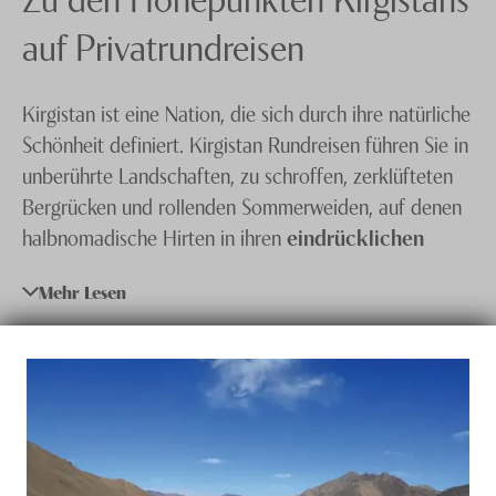
Knecht Gruppe
auf Privatrundreisen
AGB
Kirgistan ist eine Nation, die sich durch ihre natürliche
Impressum
Schönheit definiert. Kirgistan Rundreisen führen Sie in
Jobs
unberührte Landschaften, zu schroffen, zerklüfteten
Bergrücken und rollenden Sommerweiden, auf denen
halbnomadische Hirten in ihren
eindrücklichen
Jurten
leben. Dieses mystische Land, das zwischen
Mehr Lesen
China und
Kasachstan
an der
Seidenstrasse
liegt,
individuell zu bereisen, ist schwierig. Buchen Sie aber
eine Privatreise, kommen Sie in den Genuss einer
persönlich geführten Reise mit eigener Reiseleitung,
die Ihnen die kulturellen Höhepunkte, Land und Leute
auf intensive Art näherbringt.