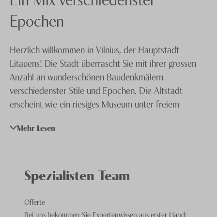
Knecht Gruppe
Epochen
AGB
Herzlich willkommen in Vilnius, der Hauptstadt
Impressum
Litauens! Die Stadt überrascht Sie mit ihrer grossen
Jobs
Anzahl an wunderschönen Baudenkmälern
verschiedenster Stile und Epochen. Die Altstadt
erscheint wie ein riesiges Museum unter freiem
Himmel. Es gibt viele Gründe, nach Vilnius zu reisen –
Mehr Lesen
die Prachtbauten erinnern an die Zeit, als der
polnisch-litauische Staat zu den mächtigsten Europas
gehörte. Man entdeckt aber auch Überbleibsel des
einst regen jüdischen Lebens sowie Erinnerungen an
Spezialisten-Team
die sowjetische Zeit. Der Kampf des kleinen Volkes
um sein Recht auf Selbstbestimmung ist
Offerte
allgegenwärtig.
Bei uns bekommen Sie Expertenwissen aus erster Hand: