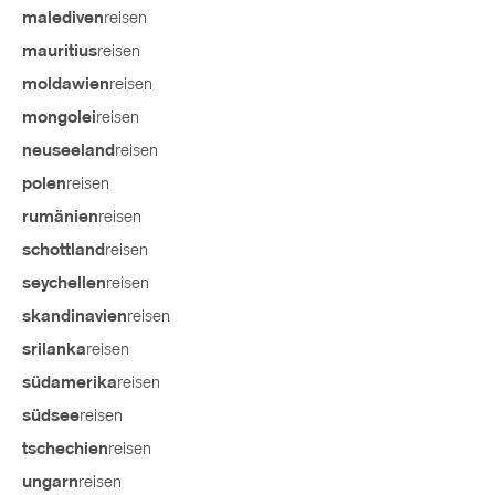
reisen
malediven
reisen
mauritius
reisen
moldawien
reisen
mongolei
reisen
neuseeland
reisen
polen
reisen
rumänien
reisen
schottland
reisen
seychellen
reisen
skandinavien
reisen
srilanka
reisen
südamerika
reisen
südsee
reisen
tschechien
reisen
ungarn