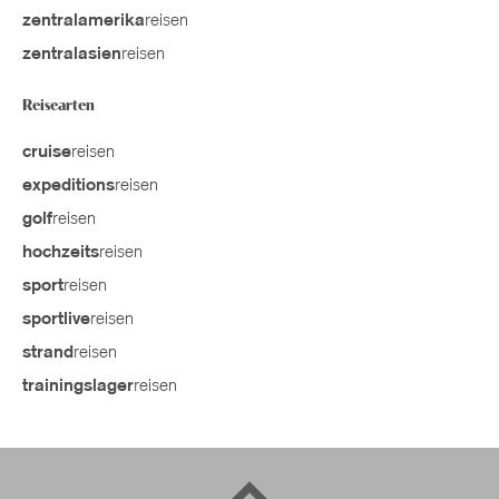
reisen
zentralamerika
reisen
zentralasien
Reisearten
reisen
cruise
reisen
expeditions
reisen
golf
reisen
hochzeits
reisen
sport
reisen
sportlive
reisen
strand
reisen
trainingslager