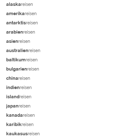
reisen
alaska
reisen
amerika
reisen
antarktis
reisen
arabien
reisen
asien
reisen
australien
reisen
baltikum
reisen
bulgarien
reisen
china
reisen
indien
reisen
island
reisen
japan
reisen
kanada
reisen
karibik
reisen
kaukasus