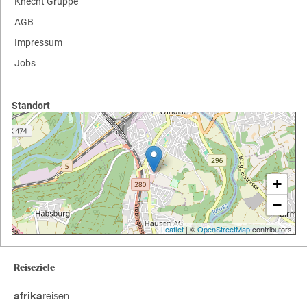
Knecht Gruppe
AGB
Impressum
Jobs
Standort
+
−
Leaflet
| ©
OpenStreetMap
contributors
Reiseziele
reisen
afrika