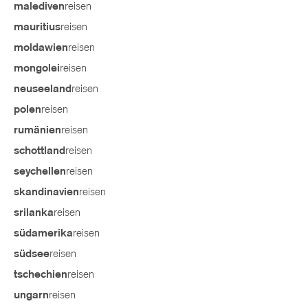
reisen
malediven
reisen
mauritius
reisen
moldawien
reisen
mongolei
reisen
neuseeland
reisen
polen
reisen
rumänien
reisen
schottland
reisen
seychellen
reisen
skandinavien
reisen
srilanka
reisen
südamerika
reisen
südsee
reisen
tschechien
reisen
ungarn