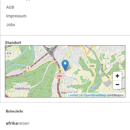
AGB
Impressum
Jobs
Standort
+
−
Leaflet
| ©
OpenStreetMap
contributors
Reiseziele
reisen
afrika