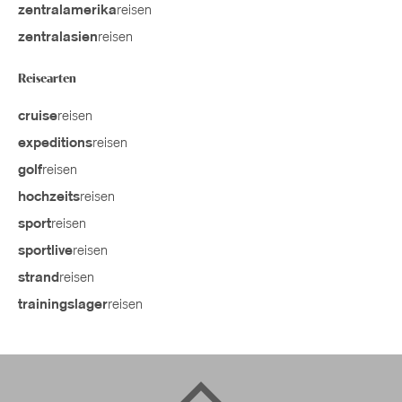
reisen
zentralamerika
reisen
zentralasien
Reisearten
reisen
cruise
reisen
expeditions
reisen
golf
reisen
hochzeits
reisen
sport
reisen
sportlive
reisen
strand
reisen
trainingslager