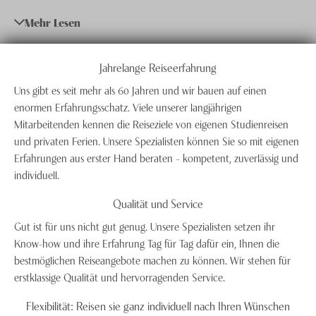
Experten verfügen über ein einzigartiges Know-how.
Knecht Gruppe
Mehr Lesen
Dank unserer
Baltikum-Spezialisten
garantieren wir
Ihnen für unsere Reiseziele und Reisearten echten
AGB
Mehrwert gegenüber anderen Reiseveranstaltern und
Jahrelange Reiseerfahrung
Impressum
Internetanbietern.
Uns gibt es seit mehr als 60 Jahren und wir bauen auf einen
Jobs
enormen Erfahrungsschatz. Viele unserer langjährigen
Mitarbeitenden kennen die Reiseziele von eigenen Studienreisen
und privaten Ferien. Unsere Spezialisten können Sie so mit eigenen
Erfahrungen aus erster Hand beraten – kompetent, zuverlässig und
individuell.
Qualität und Service
Gut ist für uns nicht gut genug. Unsere Spezialisten setzen ihr
Know-how und ihre Erfahrung Tag für Tag dafür ein, Ihnen die
bestmöglichen Reiseangebote machen zu können. Wir stehen für
erstklassige Qualität und hervorragenden Service.
Flexibilität: Reisen sie ganz individuell nach Ihren Wünschen