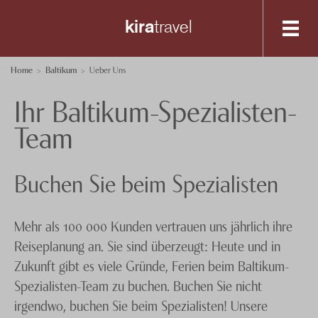
kira
travel
Destinationen
Home
Baltikum
Ueber Uns
Ihr Baltikum-Spezialisten-
Spezialisten-Team
Riga
Team
Tallinn
+41 56 200 19 00
Vilnius
Anfrage senden
Buchen Sie beim Spezialisten
Über uns
Feedback
knecht
reisen
Mehr als 100 000 Kunden vertrauen uns jährlich ihre
Reiseplanung an. Sie sind überzeugt: Heute und in
Events
Zukunft gibt es viele Gründe, Ferien beim Baltikum-
Nachhaltigkeit
Spezialisten-Team zu buchen. Buchen Sie nicht
irgendwo, buchen Sie beim Spezialisten! Unsere
Datenschutz