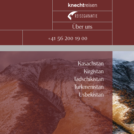
knecht
reisen
Über uns
+41 56 200 19 00
Kasachstan
Kirgistan
Tadschikistan
Turkmenistan
Usbekistan