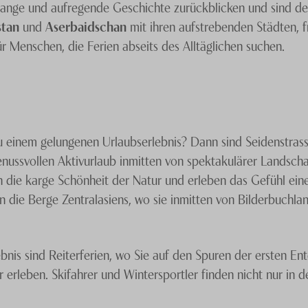
lange und aufregende Geschichte zurückblicken und sind desh
stan
und
Aserbaidschan
mit ihren aufstrebenden Städten, 
ür Menschen, die Ferien abseits des Alltäglichen suchen.
einem gelungenen Urlaubserlebnis? Dann sind Seidenstrasse 
nussvollen Aktivurlaub inmitten von spektakulärer Landschaf
in die karge Schönheit der Natur und erleben das Gefühl ein
n die Berge Zentralasiens, wo sie inmitten von Bilderbuchl
ebnis sind Reiterferien, wo Sie auf den Spuren der ersten E
erleben. Skifahrer und Wintersportler finden nicht nur in de