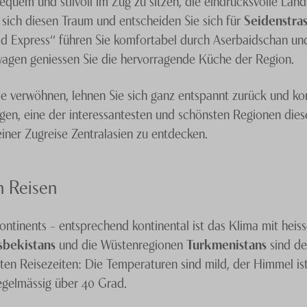
quem und stilvoll im Zug zu sitzen, die eindrucksvolle Lan
 sich diesen Traum und entscheiden Sie sich für
Seidenstra
oad Express“ führen Sie komfortabel durch Aserbaidschan und
ewagen geniessen Sie die hervorragende Küche der Region.
e verwöhnen, lehnen Sie sich ganz entspannt zurück und kon
en, eine der interessantesten und schönsten Regionen diese
einer Zugreise Zentralasien zu entdecken.
n Reisen
Kontinents – entsprechend kontinental ist das Klima mit he
sbekistans
und die Wüstenregionen
Turkmenistans
sind de
n Reisezeiten: Die Temperaturen sind mild, der Himmel ist
gelmässig über 40 Grad.