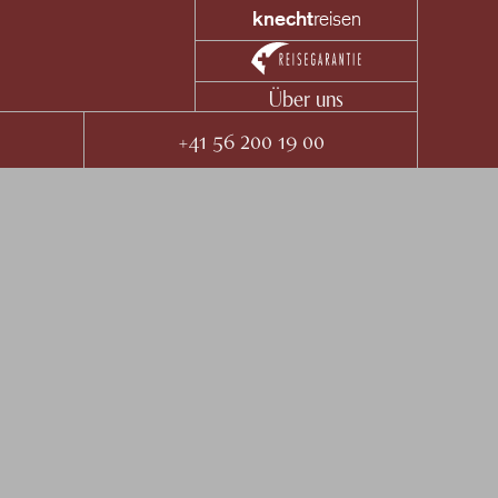
knecht
reisen
Über uns
+41 56 200 19 00