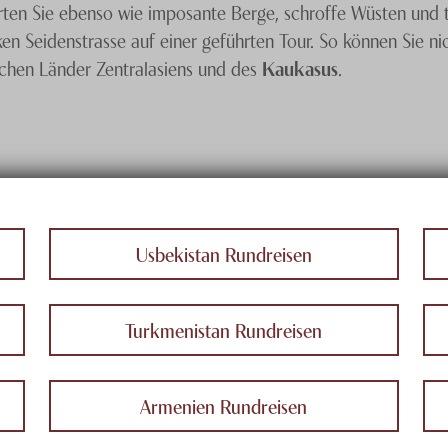
ten Sie ebenso wie imposante Berge, schroffe Wüsten und t
en Seidenstrasse auf einer geführten Tour. So können Sie nic
ichen Länder Zentralasiens und des
Kaukasus
.
unbegrenzt. Sie wollten schon immer das alte Persien erob
schaftlich geprägte Idylle in
Kirgistan
. Wer sich dabei nicht
 hinaus werden angeboten. So haben Sie Gelegenheit, unte
Seidenstrasse zu entdecken. Im Folgenden finden Sie Beschr
ie gern.
Usbekistan Rundreisen
Turkmenistan Rundreisen
Armenien Rundreisen