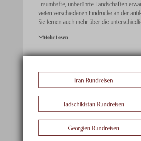
Traumhafte, unberührte Landschaften erwar
vielen verschiedenen Eindrücke an der antik
Sie lernen auch mehr über die unterschiedl
Mehr Lesen
Die Wahlmöglichkeiten sind dabei beinahe 
Weiten erleben Sie in
Usbekistan
, landwirt
verzagen. Auch Touren über Ländergrenzen
unvergessliche Orte entlang der gesamten 
Unsere
Seidenstrassen Experten
beraten S
Iran Rundreisen
Tadschikistan Rundreisen
Georgien Rundreisen