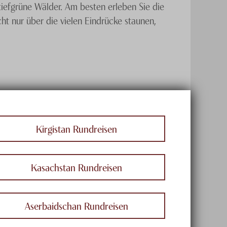
iefgrüne Wälder. Am besten erleben Sie die
ht nur über die vielen Eindrücke staunen,
ern? Dann besuchen Sie den
Iran
. Riesige
 entscheiden kann, muss jedoch nicht
rgegangene Städte, Karawansereien und
eibungen von drei Ländern auf der Route.
Kirgistan Rundreisen
Kasachstan Rundreisen
Aserbaidschan Rundreisen